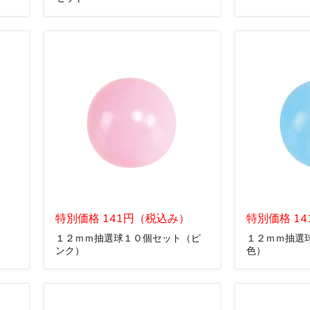
イ
招
ｅ
ベ
待
ン
状
ト
ス
ペ
ー
ス
３
点
セ
ッ
ト
１
１
２
特別価格 141円（税込み）
２
特別価格 1
ｍ
ｍ
１２ｍｍ抽選球１０個セット（ピ
１２ｍｍ抽選
ｍ
ｍ
ンク）
色）
抽
抽
選
選
球
球
１
１
０
０