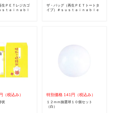
ッ
再生ＰＥＴレジカゴ
ザ・バッグ（再生ＰＥＴトートタ
グ
ｕｓｔａｉｎａｂｌ
イプ）＃ｓｕｓｔａｉｎａｂｌｅ
（再
生
Ｐ
Ｅ
Ｔ
ト
ー
ト
タ
イ
プ）
＃
ｓ
ｕ
ｓ
ｔ
ａ
ｉ
１
ｎ
3円（税込み）
２
特別価格 141円（税込み）
ａ
ｍ
待状
１２ｍｍ抽選球１０個セット
ｂ
ｍ
（白）
ｌ
抽
ｅ