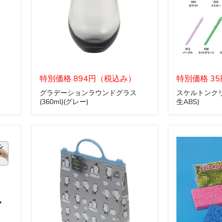
グ
ス
ラ
特別価格 894円（税込み）
ケ
特別価格 3
デ
ル
グラデーションラウンドグラス
スケルトンク
ー
ト
(360ml)(グレー)
生ABS)
シ
ン
ョ
ク
ン
リ
ラ
ッ
ウ
プ
ン
ボ
ド
ー
グ
ル
ラ
ペ
ス
ン
(360ml)
(再
(グ
生
レ
ABS)
ー)