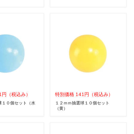
選
球
１
０
個
セ
ッ
ト
（白）
１
41円（税込み）
２
特別価格 141円（税込み）
ｍ
球１０個セット（水
１２ｍｍ抽選球１０個セット
ｍ
（黄）
抽
選
球
１
０