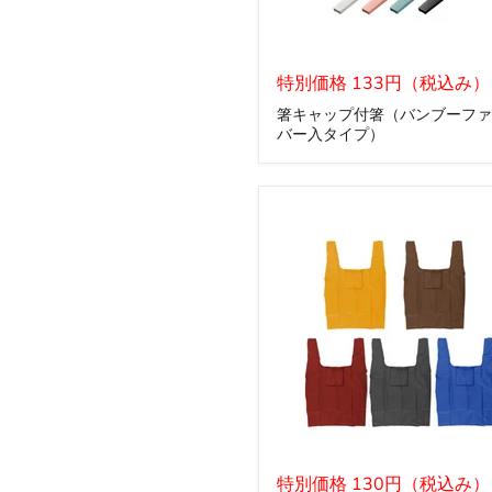
箸
キ
特別価格 133円（税込み）
ャ
箸キャップ付箸（バンブーファ
ッ
バー入タイプ）
プ
付
箸
（バ
ン
ブ
ー
フ
ァ
イ
バ
ー
入
タ
イ
プ）
エ
コ
特別価格 130円（税込み）