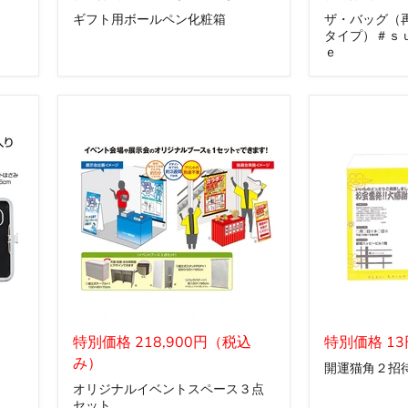
ト
ッ
ギフト用ボールペン化粧箱
ザ・バッグ（
用
グ
タイプ）＃ｓ
ボ
（再
ｅ
ー
生
ル
Ｐ
ペ
Ｅ
ン
Ｔ
化
レ
粧
ジ
箱
カ
ゴ
タ
イ
プ）
＃
ｓ
ｕ
ｓ
ｔ
ａ
オ
開
ｉ
リ
特別価格 218,900円（税込
運
特別価格 1
ｎ
ジ
猫
み）
開運猫角２招
ａ
ナ
角
ｂ
オリジナルイベントスペース３点
ル
２
ｌ
セット