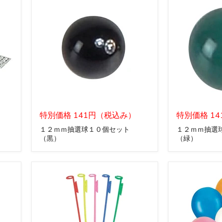
個
個
セ
セ
ッ
ッ
ト
ト
（ピ
（水
ン
色）
ク）
１
１
２
特別価格 141円（税込み）
２
特別価格 1
ｍ
ｍ
１２ｍｍ抽選球１０個セット
１２ｍｍ抽選
ｍ
ｍ
（黒）
（緑）
抽
抽
選
選
球
球
１
１
０
０
個
個
セ
セ
ッ
ッ
ト
ト