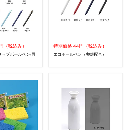
た
た
め
る
エ
コ
バ
ッ
エ
グ
5円（税込み）
コ
特別価格 44円（税込み）
ボ
リップボールペン(再
エコボールペン（卵殻配合）
ー
ル
ペ
ン
（卵
殻
配
合）