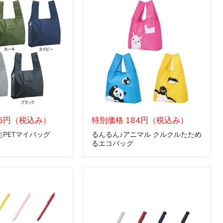
ョ
ン
テ
ィ
ッ
シ
ュ
3
枚
重
ね
130W
る
95円（税込み）
ん
特別価格 184円（税込み）
る
PETマイバッグ
るんるん♪アニマル クルクルたため
ん
るエコバッグ
♪
ア
ニ
マ
ル
ク
ル
ク
ル