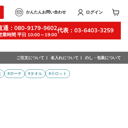
ログイン
かんたんお問い合わせ
カ
ー
通：080-9179-9602
ト
代表：03-6403-3259
を
営業時間 平日 10:00～19:00
見
る
ご注文について
名入れについて
のし・包装について
災
#ポーチ
#タオル
#小ロット