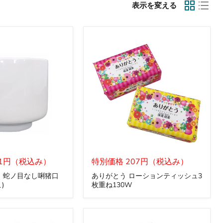
表示を変える
あ
81円（税込み）
り
特別価格 207円（税込み）
が
】蛇ノ目なし唎猪口
ありがとう ローションティッシュ3
と
)
枚重ね130W
う
ロ
ー
シ