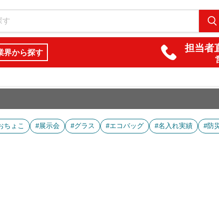
担当者直
業界から探す
おちょこ
#展示会
#グラス
#エコバッグ
#名入れ実績
#防