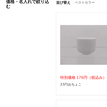
価格・名入れで絞り込
並び替え
む
2.5
勺
特別価格 176円（税込み）
お
2.5勺おちょこ
ち
ょ
こ