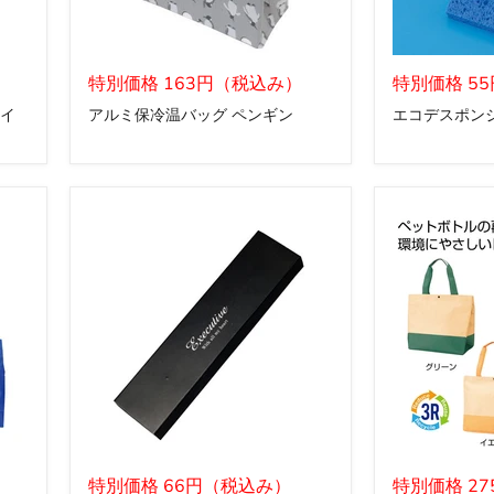
ア
エ
ル
特別価格 163円（税込み）
コ
特別価格 5
ミ
デ
イ
アルミ保冷温バッグ ペンギン
エコデスポンジ
保
ス
冷
ポ
温
ン
バ
ジ-15
ッ
1
グ
ヶ
ペ
ン
ギ
ン
ギ
ザ・
フ
特別価格 66円（税込み）
バ
特別価格 2