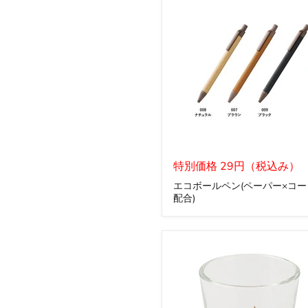
エ
コ
特別価格 29円（税込み）
ボ
エコボールペン(ペーパー×コー
ー
配合)
ル
ペ
ン
(ペ
ー
パ
ー
×
コ