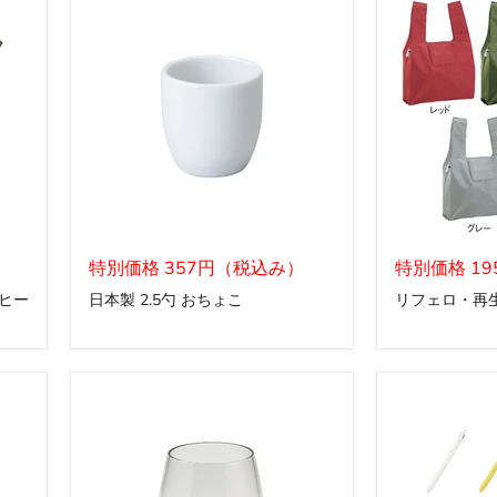
グ
な
し
唎
猪
口
(並
土)
(お
ち
ょ
こ)
日
リ
本
特別価格 357円（税込み）
フ
特別価格 1
製
ェ
ヒー
日本製 2.5勺 おちょこ
リフェロ・再生
2.5
ロ・
勺
再
お
生
ち
PET
ょ
マ
こ
イ
バ
ッ
グ