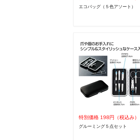
バ
エコバッグ（５色アソート）
ッ
グ
（５
色
ア
ソ
ー
ト）
グ
ル
特別価格 198円（税込み）
ー
グルーミング５点セット
ミ
ン