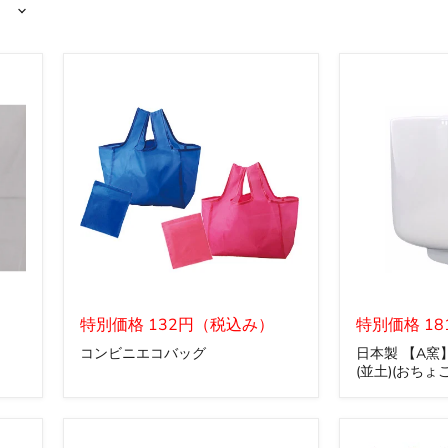
コ
日
ン
特別価格 132円（税込み）
本
特別価格 1
ビ
製
コンビニエコバッグ
日本製 【A窯
ニ
【A
(並土)(おちょこ
エ
窯】
コ
蛇
バ
ノ
ッ
目