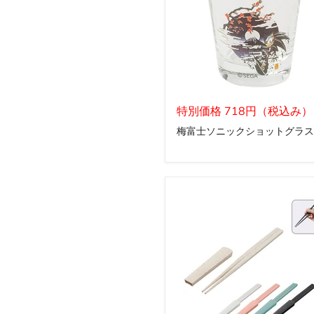
ー
ヒ
ー
配
合)
梅
富
特別価格 718円（税込み）
士
梅富士ソニックショットグラス
ソ
ニ
ッ
ク
シ
ョ
ッ
ト
グ
ラ
ス