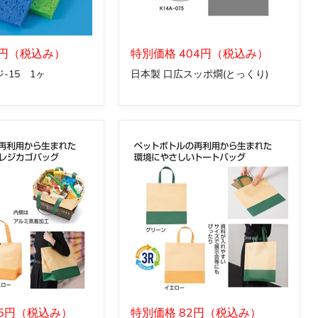
日
5円（税込み）
本
特別価格 404円（税込み）
製
-15 1ヶ
日本製 口広スッポ燗(とっくり)
口
広
ス
ッ
ポ
燗
(と
っ
く
り)
ザ・
75円（税込み）
バ
特別価格 82円（税込み）