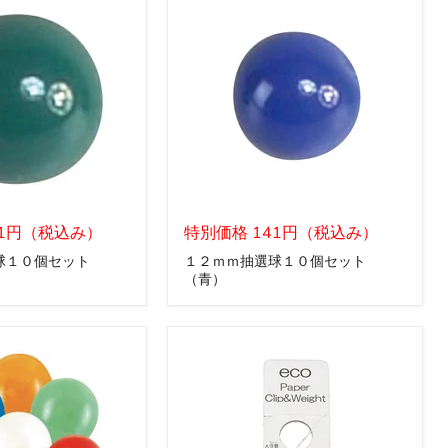
個
セ
ッ
ト
（黄）
１
41円（税込み）
２
特別価格 141円（税込み）
ｍ
球１０個セット
１２ｍｍ抽選球１０個セット
ｍ
（青）
抽
選
球
１
０
個
セ
ッ
ト