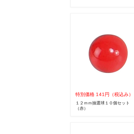
グ
５
点
セ
ッ
ト
１
２
特別価格 141円（税込み）
ｍ
１２ｍｍ抽選球１０個セット
ｍ
（赤）
抽
選
球
１
０