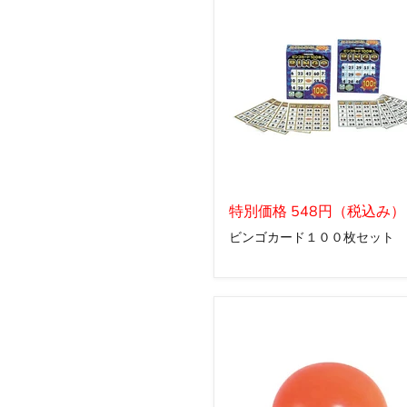
個
セ
ッ
ト
（赤）
ビ
ン
特別価格 548円（税込み）
ゴ
ビンゴカード１００枚セット
カ
ー
ド
１
０
０
枚
セ
ッ
ト