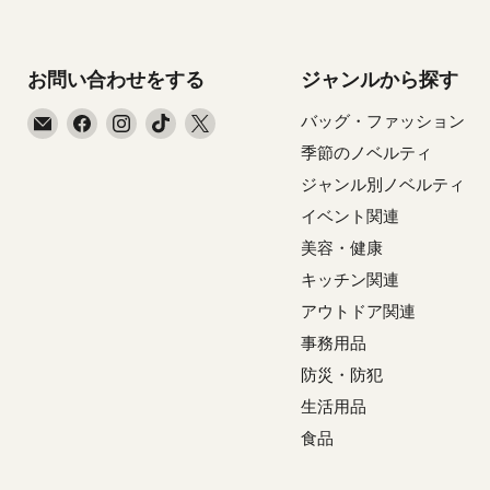
お問い合わせをする
ジャンルから探す
E
Facebook
Instagram
TikTok
X
バッグ・ファッション
メ
で
で
で
で
季節のノベルティ
ー
見
見
見
見
ジャンル別ノベルティ
ル
つ
つ
つ
つ
イベント関連
で
け
け
け
け
美容・健康
見
て
て
て
て
つ
く
く
く
く
キッチン関連
け
だ
だ
だ
だ
アウトドア関連
て
さ
さ
さ
さ
事務用品
く
い
い
い
い
防災・防犯
だ
生活用品
さ
い
食品