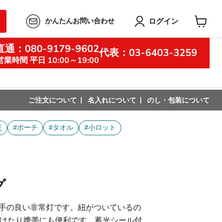
ログイン
かんたんお問い合わせ
カ
ー
通：080-9179-9602
ト
代表：03-6403-3259
を
営業時間 平日 10:00～19:00
見
る
ご注文について
名入れについて
のし・包装について
災
#ポーチ
#タオル
#小ロット
グ
勝手の良い非常灯です。紐がついているの
けたり携帯にも便利です。蓄光シール付