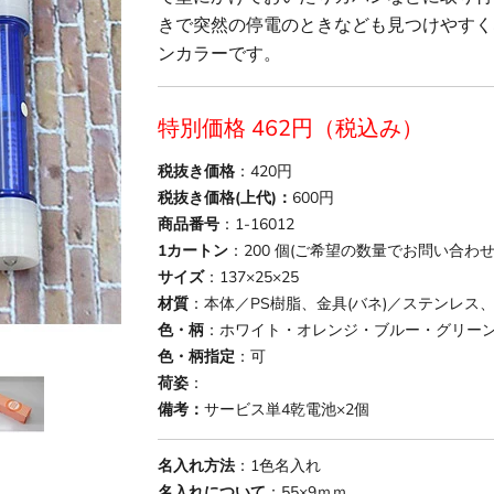
きで突然の停電のときなども見つけやすく
ンカラーです。
現在の価格
特別価格 462円（税込み）
税抜き価格
：420円
税抜き価格(上代)：
600円
商品番号
：1-16012
1カートン
：200 個(ご希望の数量でお問い合わ
サイズ
：137×25×25
材質
：本体／PS樹脂、金具(バネ)／ステンレス
色・柄
：ホワイト・オレンジ・ブルー・グリー
色・柄指定
：可
荷姿
：
備考：
サービス単4乾電池×2個
名入れ方法
：1色名入れ
名入れについて
：55×9ｍｍ