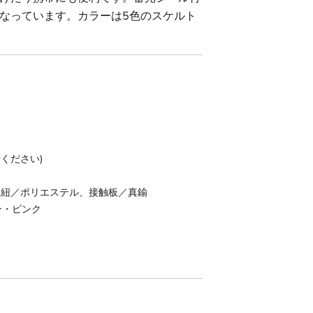
なっています。カラーは5色のスケルト
せください)
、紐／ポリエステル、接触板／真鍮
ン・ピンク