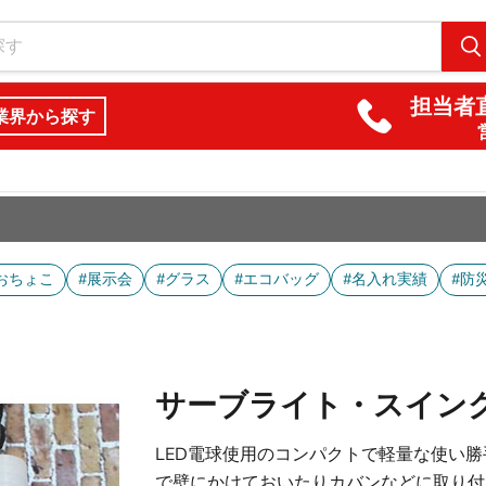
担当者直
業界から探す
おちょこ
#展示会
#グラス
#エコバッグ
#名入れ実績
#防
サーブライト・スイン
LED電球使用のコンパクトで軽量な使い
で壁にかけておいたりカバンなどに取り付