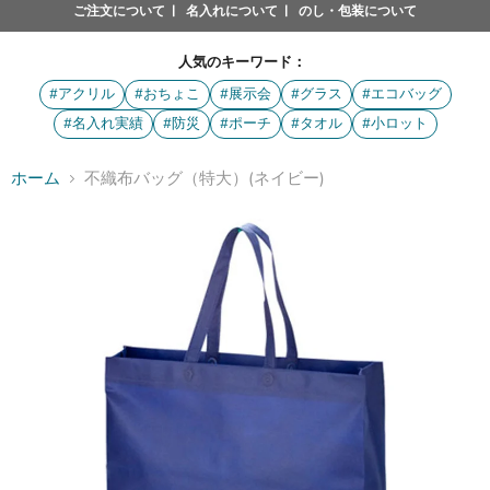
ご注文について
名入れについて
のし・包装について
人気のキーワード：
#アクリル
#おちょこ
#展示会
#グラス
#エコバッグ
#名入れ実績
#防災
#ポーチ
#タオル
#小ロット
ホーム
不織布バッグ（特大）(ネイビー)