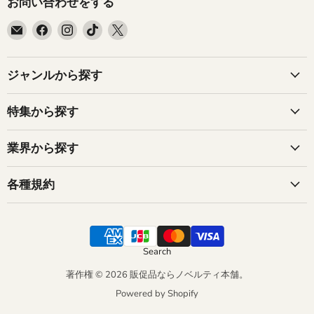
お問い合わせをする
E
Facebook
Instagram
TikTok
X
メ
で
で
で
で
ー
見
見
見
見
ル
つ
つ
つ
つ
ジャンルから探す
で
け
け
け
け
見
て
て
て
て
特集から探す
つ
く
く
く
く
け
だ
だ
だ
だ
業界から探す
て
さ
さ
さ
さ
く
い
い
い
い
だ
各種規約
さ
い
Search
著作権 © 2026 販促品ならノベルティ本舗。
Powered by Shopify