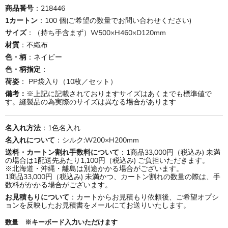
商品番号
：218446
1カートン
：100 個(ご希望の数量でお問い合わせください)
サイズ
：（持ち手含まず）W500×H460×D120mm
材質
：不織布
色・柄
：ネイビー
色・柄指定
：
荷姿
： PP袋入り（10枚／セット）
備考：
※上記に記載されておりますサイズはあくまでも標準値で
す。縫製品の為実際のサイズは異なる場合があります
名入れ方法
：1色名入れ
名入れについて
：シルク:W200×H200mm
送料・カートン割れ手数料について
：1商品33,000円（税込み) 未満
の場合は1配送先あたり1,100円（税込み) ご負担いただきます。
※北海道・沖縄・離島は別途かかる場合がございます。
1商品33,000円（税込み) 未満かつ、カートン割れの数量の際は、手
数料がかかる場合がございます。
お見積もりについて
：カートからお見積もり依頼後、ご希望オプシ
ョンを反映したお見積書をメールにてお送りいたします。
数量 ※キーボード入力いただけます