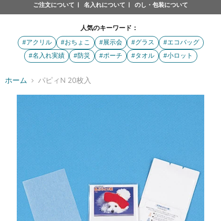
ご注文について
名入れについて
のし・包装について
人気のキーワード：
#アクリル
#おちょこ
#展示会
#グラス
#エコバッグ
#名入れ実績
#防災
#ポーチ
#タオル
#小ロット
ホーム
パピィN 20枚入