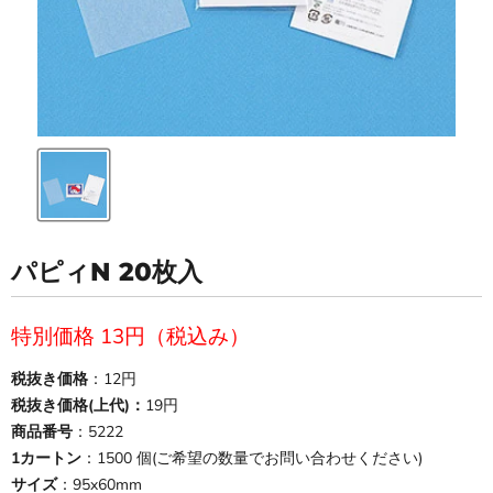
パピィN 20枚入
現在の価格
特別価格 13円（税込み）
税抜き価格
：12円
税抜き価格(上代)：
19円
商品番号
：5222
1カートン
：1500 個(ご希望の数量でお問い合わせください)
サイズ
：95x60mm