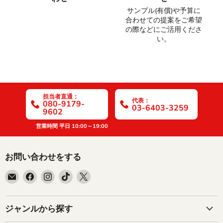
サンプル(有償)や予算に
合わせての提案をご希望
の際などにご活用くださ
い。
担当者直通：
代表：
080-9179-
03-6403-3259
9602
営業時間 平日 10:00～19:00
お問い合わせをする
E
Facebook
Instagram
TikTok
X
メ
で
で
で
で
ー
見
見
見
見
ル
つ
つ
つ
つ
ジャンルから探す
で
け
け
け
け