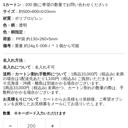
1カートン
：200 個(ご希望の数量でお問い合わせください)
サイズ
：約500×800×0.03mm
材質
：ポリプロピレン
色・柄
：透明
色・柄指定
：
荷姿
： PP袋 約130×260×5mm
備考：
重量 約24g E-008-J ＊１個から可能
名入れ方法
：
名入れについて
：名入れ不可
送料・カートン割れ手数料について
：1商品33,000円（税込み) 未満
の場合は1配送先あたり1,100円（税込み) ご負担いただきます。
※北海道・沖縄・離島は別途かかる場合がございます。
1商品33,000円（税込み) 未満かつ、カートン割れの数量の際は、手
数料がかかる場合がございます。
お見積もりについて
：カートからお見積もり依頼後、ご希望オプシ
ョンを反映したお見積書をメールにてお送りいたします。
数量 ※キーボード入力いただけます