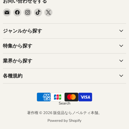
お問い合わせをする
E
Facebook
Instagram
TikTok
X
メ
で
で
で
で
ー
見
見
見
見
ル
つ
つ
つ
つ
ジャンルから探す
で
け
け
け
け
見
て
て
て
て
特集から探す
つ
く
く
く
く
け
だ
だ
だ
だ
業界から探す
て
さ
さ
さ
さ
く
い
い
い
い
だ
各種規約
さ
い
Search
著作権 © 2026 販促品ならノベルティ本舗。
Powered by Shopify