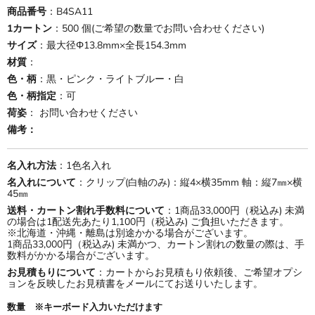
商品番号
：B4SA11
1カートン
：500 個(ご希望の数量でお問い合わせください)
サイズ
：最大径Φ13.8mm×全長154.3mm
材質
：
色・柄
：黒・ピンク・ライトブルー・白
色・柄指定
：可
荷姿
： お問い合わせください
備考：
名入れ方法
：1色名入れ
名入れについて
：クリップ(白軸のみ)：縦4×横35mm 軸：縦7㎜×横
45㎜
送料・カートン割れ手数料について
：1商品33,000円（税込み) 未満
の場合は1配送先あたり1,100円（税込み) ご負担いただきます。
※北海道・沖縄・離島は別途かかる場合がございます。
1商品33,000円（税込み) 未満かつ、カートン割れの数量の際は、手
数料がかかる場合がございます。
お見積もりについて
：カートからお見積もり依頼後、ご希望オプシ
ョンを反映したお見積書をメールにてお送りいたします。
数量 ※キーボード入力いただけます