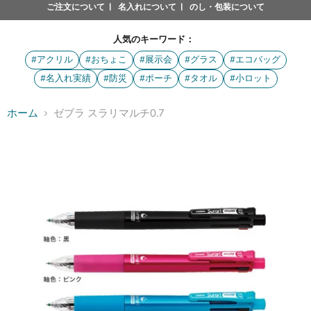
ご注文について
名入れについて
のし・包装について
人気のキーワード：
#アクリル
#おちょこ
#展示会
#グラス
#エコバッグ
#名入れ実績
#防災
#ポーチ
#タオル
#小ロット
ホーム
ゼブラ スラリマルチ0.7