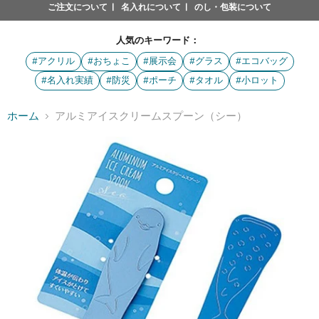
ご注文について
名入れについて
のし・包装について
人気のキーワード：
#アクリル
#おちょこ
#展示会
#グラス
#エコバッグ
#名入れ実績
#防災
#ポーチ
#タオル
#小ロット
ホーム
アルミアイスクリームスプーン（シー）