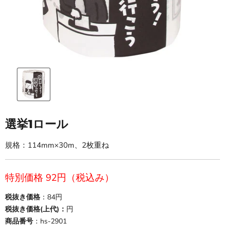
選挙1ロール
規格：114mm×30m、2枚重ね
現在の価格
特別価格 92円（税込み）
税抜き価格
：84円
税抜き価格(上代)：
円
商品番号
：hs-2901