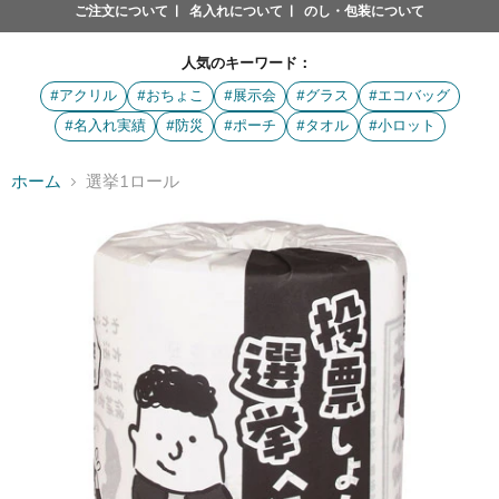
ご注文について
名入れについて
のし・包装について
人気のキーワード：
#アクリル
#おちょこ
#展示会
#グラス
#エコバッグ
#名入れ実績
#防災
#ポーチ
#タオル
#小ロット
ホーム
選挙1ロール