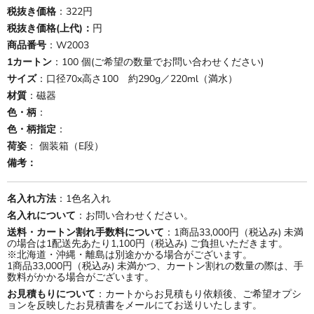
税抜き価格
：322円
税抜き価格(上代)：
円
商品番号
：W2003
1カートン
：100 個(ご希望の数量でお問い合わせください)
サイズ
：口径70x高さ100 約290g／220ml（満水）
材質
：磁器
色・柄
：
色・柄指定
：
荷姿
： 個装箱（E段）
備考：
名入れ方法
：1色名入れ
名入れについて
：お問い合わせください。
送料・カートン割れ手数料について
：1商品33,000円（税込み) 未満
の場合は1配送先あたり1,100円（税込み) ご負担いただきます。
※北海道・沖縄・離島は別途かかる場合がございます。
1商品33,000円（税込み) 未満かつ、カートン割れの数量の際は、手
数料がかかる場合がございます。
お見積もりについて
：カートからお見積もり依頼後、ご希望オプシ
ョンを反映したお見積書をメールにてお送りいたします。