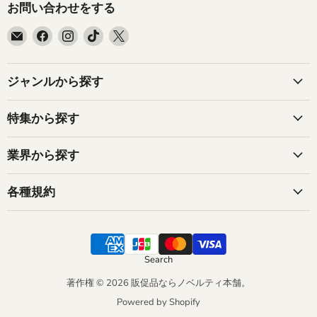
お問い合わせをする
E
Facebook
Instagram
TikTok
X
メ
で
で
で
で
ー
見
見
見
見
ル
つ
つ
つ
つ
ジャンルから探す
で
け
け
け
け
見
て
て
て
て
特集から探す
つ
く
く
く
く
け
だ
だ
だ
だ
業界から探す
て
さ
さ
さ
さ
く
い
い
い
い
だ
各種規約
さ
い
Search
著作権 © 2026 販促品ならノベルティ本舗。
Powered by Shopify